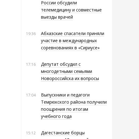
России обсудили
телемедицину и совместные
выезды врачей
Абхазские спасатели приняли
19:36
участие в международных
соревнованиях в «Сириусе»
Депутат обсудил с
17:16
многодетными семьями
Новороссийска их вопросы
Выпускники и педагоги
17:04
Темрюкского района получили
поощрения по итогам
учебного года
Дагестанские борцы
15:12