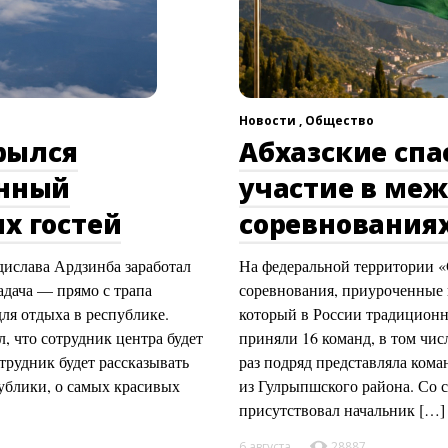
Новости ,
Общество
рылся
Абхазские сп
онный
участие в ме
х гостей
соревнованиях
ислава Ардзинба заработал
На федеральной территории 
адача — прямо с трапа
соревнования, приуроченные 
ля отдыха в республике.
который в России традиционн
 что сотрудник центра будет
приняли 16 команд, в том чис
трудник будет рассказывать
раз подряд представляла ком
публики, о самых красивых
из Гулрыпшского района. Со
присутствовал начальник […]
6 августа
28887