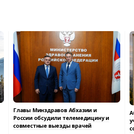
Главы Минздравов Абхазии и
А
России обсудили телемедицину и
у
совместные выезды врачей
с