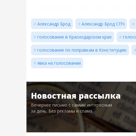
Александр Брод
Александр Брод СПЧ
голосование в Краснодарском крае
голос
голосование по поправкам в Конституцию
явка на голосовании
Новостная рассылка
Вечернее письмо с самым интересным
за день. Без рекламы и спама