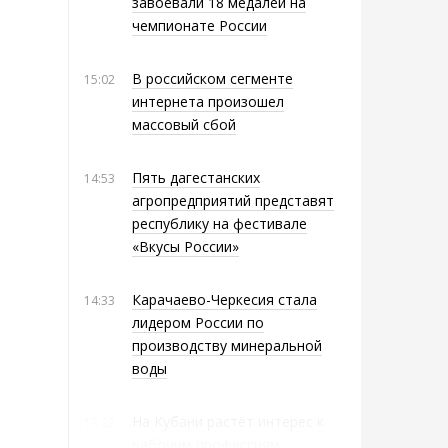
завоевали 18 медалей на
чемпионате России
В российском сегменте
15:02
интернета произошел
массовый сбой
Пять дагестанских
14:53
агропредприятий представят
республику на фестивале
«Вкусы России»
Карачаево-Черкесия стала
14:33
лидером России по
производству минеральной
воды
На Кубани растёт интерес к
13:22
рабочим профессиям