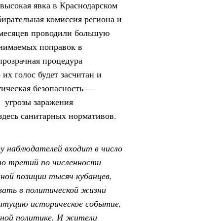
высокая явка в Краснодарском
бирательная комиссия региона и
 месяцев проводили большую
инимаемых поправок в
прозрачная процедура
 их голос будет засчитан и
гическая безопасность —
т угрозы заражения
здесь санитарных нормативов.
у наблюдателей входит в число
то третий по численности
нной позиции тысяч кубанцев,
вать в политической жизни
титуцию историческое событие,
чной политике. И жители