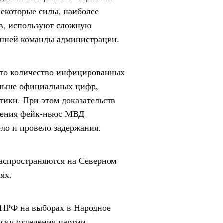
некоторые силы, наиболее
в, используют сложную
ешней команды администрации.
 что количество инфицированных
ольше официальных цифр,
тики. При этом доказательств
анения фейк-ньюс МВД
ло и провело задержания.
распространяются на Северном
ях.
КПРФ на выборах в Народное
иску отделения партии