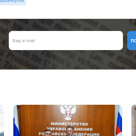
аршанкулов