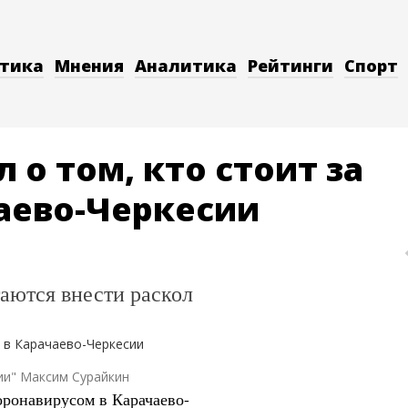
тика
Мнения
Аналитика
Рейтинги
Спорт
 о том, кто стоит за
аево-Черкесии
аются внести раскол
ии" Максим Сурайкин
оронавирусом в Карачаево-