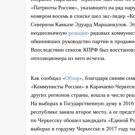
«Патриоты России», указавшего на ряд на
номером восемь в списке шел экс-лидер «К
Северном Кавказе Эдуард Маршанкулов. Эт
неоднозначную
реакцию
рядовых коммунист
обвинивших руководство партии в продажно
Впоследствии список КПРФ был восстановл
оппозиционера из него исчезла.
Как сообщал «
Обзор
», благодаря связям с
«Коммунисты России» в Карачаево-Черкеси
других регионов страны, вошла в число ре
На выборах в Государственную думу в 2016 
республике заняла второе место, а ее пред
по Черкесску обошел кандидата «Единой Ро
выборах в гордуму Черкесске в 2017 году п