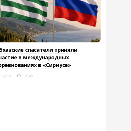
бхазские спасатели приняли
частие в международных
оревнованиях в «Сириусе»
августа
30348