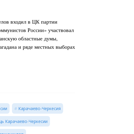
лов входил в ЦК партии
оммунистов России» участвовал
данскую областные думы,
агадана и ряде местных выборах
есии
Карачаево-Черкесия
ь Карачаево-Черкесии