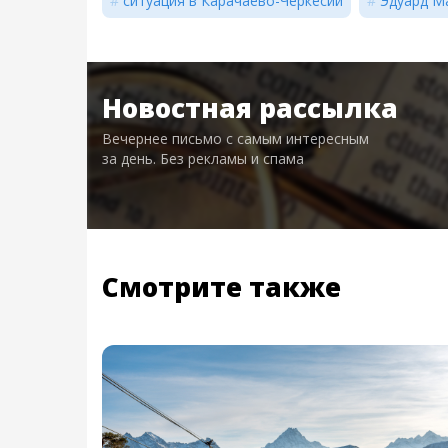
ситуация в Карачаево-Черкесии
Эдуард М
Новостная рассылка
Вечернее письмо с самым интересным
за день. Без рекламы и спама
Смотрите также