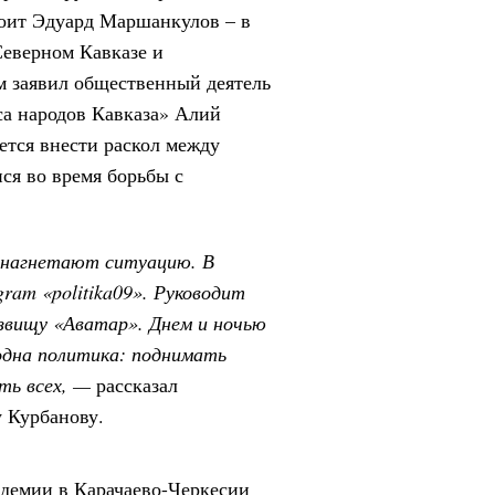
стоит Эдуард Маршанкулов – в
еверном Кавказе и
м заявил общественный деятель
са народов Кавказа»
Алий
ется внести раскол между
ся во время борьбы с
 нагнетают ситуацию. В
gram «politika09». Руководит
звищу «Аватар». Днем и ночью
одна политика: поднимать
ть всех, —
рассказал
 Курбанову.
ндемии в Карачаево-Черкесии