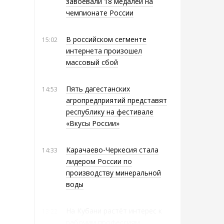
завоевали 18 медалей на
чемпионате России
В российском сегменте
15:02
интернета произошел
массовый сбой
Пять дагестанских
14:53
агропредприятий представят
республику на фестивале
«Вкусы России»
Карачаево-Черкесия стала
14:33
лидером России по
производству минеральной
воды
На Кубани растёт интерес к
13:22
рабочим профессиям