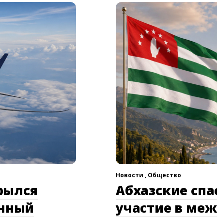
Новости ,
Общество
рылся
Абхазские сп
онный
участие в ме