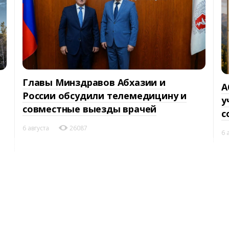
Главы Минздравов Абхазии и
А
России обсудили телемедицину и
у
совместные выезды врачей
с
6 августа
26087
6 