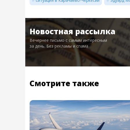
ситуация в Карачаево-Черкесии
Эдуард М
Новостная рассылка
Вечернее письмо с самым интересным
за день. Без рекламы и спама
Смотрите также