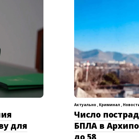
Актуально ,
Криминал ,
Новости
ния
Число постра
ву для
БПЛА в Архипо
до 58