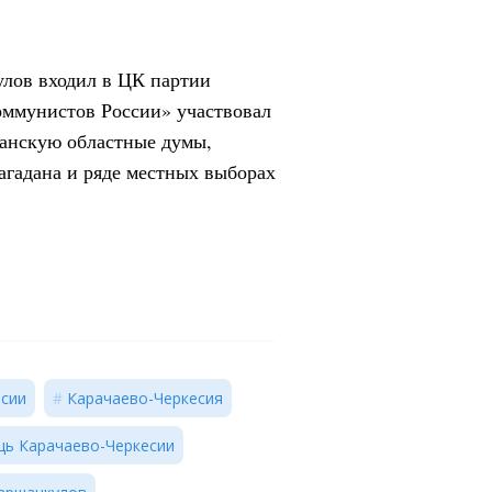
лов входил в ЦК партии
оммунистов России» участвовал
данскую областные думы,
агадана и ряде местных выборах
есии
Карачаево-Черкесия
ь Карачаево-Черкесии