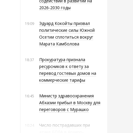
содействии в развитии на
2026-2030 годы
Эдуард Кокойты призвал
19:09
политические силы Южной
Осетии сплотиться вокруг
Марата Камболова
Прокуратура признала
18:37
ресурсников к ответу за
перевод гостевых домов на
коммерческие тарифы
Министр здравоохранения
16:45
Абхазии прибыл в Москву для
переговоров с Мурашко
Число пострадавших при
10:24
атаке БПЛА в Архипо-