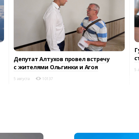
Г
с
Депутат Алтухов провел встречу
с жителями Ольгинки и Агоя
5 
5 августа
10137