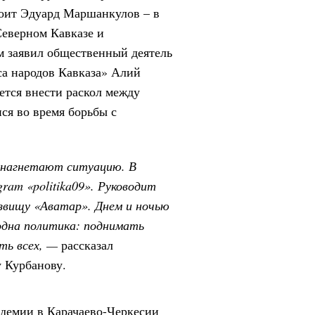
стоит Эдуард Маршанкулов – в
еверном Кавказе и
м заявил общественный деятель
са народов Кавказа»
Алий
ется внести раскол между
ся во время борьбы с
 нагнетают ситуацию. В
gram «politika09». Руководит
звищу «Аватар». Днем и ночью
одна политика: поднимать
ть всех, —
рассказал
 Курбанову.
ндемии в Карачаево-Черкесии