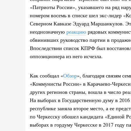
«Патриоты России», указавшего на ряд на
номером восемь в списке шел экс-лидер «К
Северном Кавказе Эдуард Маршанкулов. Эт
неоднозначную
реакцию
рядовых коммунист
обвинивших руководство партии в продажно
Впоследствии список КПРФ был восстановл
оппозиционера из него исчезла.
Как сообщал «
Обзор
», благодаря связям с
«Коммунисты России» в Карачаево-Черкеси
других регионов страны, вошла в число ре
На выборах в Государственную думу в 2016 
республике заняла второе место, а ее пред
по Черкесску обошел кандидата «Единой Ро
выборах в гордуму Черкесске в 2017 году п