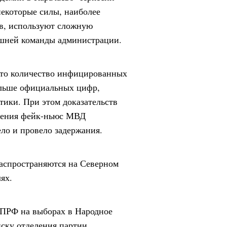
некоторые силы, наиболее
в, используют сложную
ешней команды администрации.
 что количество инфицированных
ольше официальных цифр,
тики. При этом доказательств
анения фейк-ньюс МВД
ло и провело задержания.
распространяются на Северном
ях.
КПРФ на выборах в Народное
иску отделения партии