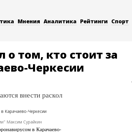
тика
Мнения
Аналитика
Рейтинги
Спорт
 о том, кто стоит за
аево-Черкесии
аются внести раскол
ии" Максим Сурайкин
оронавирусом в Карачаево-