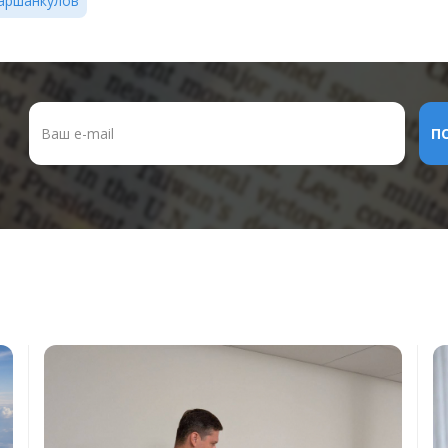
аршанкулов