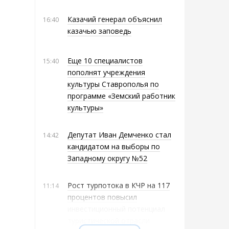
Казачий генерал объяснил
16:40
казачью заповедь
Еще 10 специалистов
15:40
пополнят учреждения
культуры Ставрополья по
программе «Земский работник
культуры»
Депутат Иван Демченко стал
14:42
кандидатом на выборы по
Западному округу №52
Рост турпотока в КЧР на 117
11:14
процентов повысил
инвестиционный потенциал
туристической отрасли