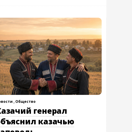
овости ,
Общество
Казачий генерал
объяснил казачью
заповедь