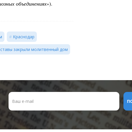
гиозных объединениях
»).
м
Краснодар
иставы закрыли молитвенный дом