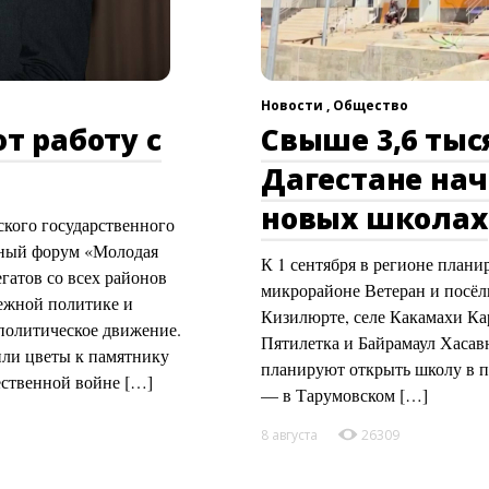
Новости ,
Общество
т работу с
Свыше 3,6 тыс
Дагестане нач
новых школах
зского государственного
жный форум «Молодая
К 1 сентября в регионе плани
гатов со всех районов
микрорайоне Ветеран и посёл
ежной политике и
Кизилюрте, селе Какамахи Кар
-политическое движение.
Пятилетка и Байрамаул Хасавю
или цветы к памятнику
планируют открыть школу в п
ественной войне […]
— в Тарумовском […]
8 августа
26309