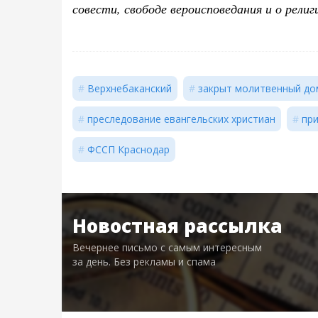
совести, свободе вероисповедания и о рели
Верхнебаканский
закрыт молитвенный до
преследование евангельских христиан
пр
ФССП Краснодар
Новостная рассылка
Вечернее письмо с самым интересным
за день. Без рекламы и спама