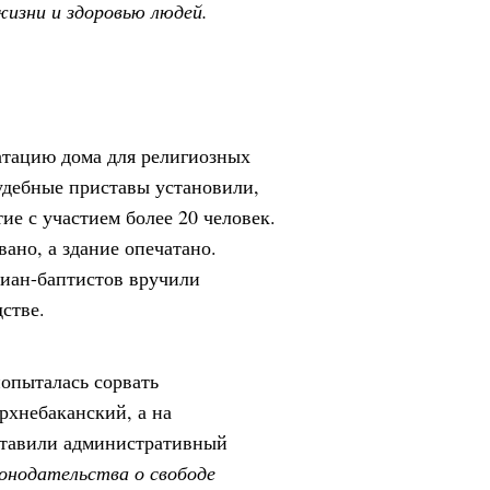
жизни и здоровью людей.
уатацию дома для религиозных
судебные приставы установили,
ие с участием более 20 человек.
ано, а здание опечатано.
тиан-баптистов вручили
стве.
попыталась сорвать
рхнебаканский, а на
ставили административный
онодательства о свободе