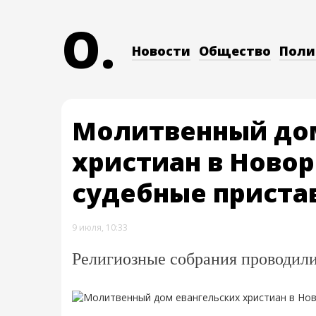
O.
Новости
Общество
Поли
Молитвенный дом
христиан в Ново
судебные приста
9 июля, 10:33
Религиозные собрания проводили