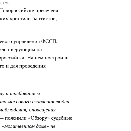
истов
 Новороссийске пресечена
ских христиан-баптистов,
.
аевого управления ФССП,
авлен верующим на
ороссийска. На нем построили
го и для проведения
ву и требованиям
а массового скопления людей
аблюдения, оповещения,
 —
пояснили «Обзору» судебные
 «молитвенном доме» не