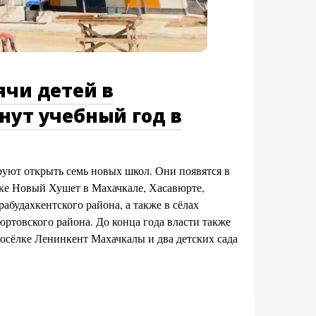
ячи детей в
нут учебный год в
руют открыть семь новых школ. Они появятся в
ке Новый Хушет в Махачкале, Хасавюрте,
абудахкентского района, а также в сёлах
ртовского района. До конца года власти также
осёлке Ленинкент Махачкалы и два детских сада