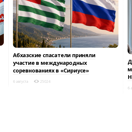
Абхазские спасатели приняли
Д
участие в международных
м
соревнованиях в «Сириусе»
Н
6 августа
25024
6 