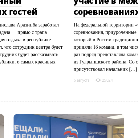
онный
участие в ме
х гостей
соревнованиях
ислава Ардзинба заработал
На федеральной территории 
адача — прямо с трапа
соревнования, приуроченные 
ля отдыха в республике.
который в России традиционн
 что сотрудник центра будет
приняли 16 команд, в том чис
трудник будет рассказывать
раз подряд представляла ком
публики, о самых красивых
из Гулрыпшского района. Со
присутствовал начальник […]
6 августа
25024