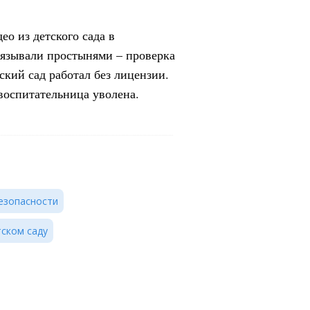
ео из детского сада в
связывали простынями – проверка
кий сад работал без лицензии.
воспитательница уволена.
езопасности
тском саду