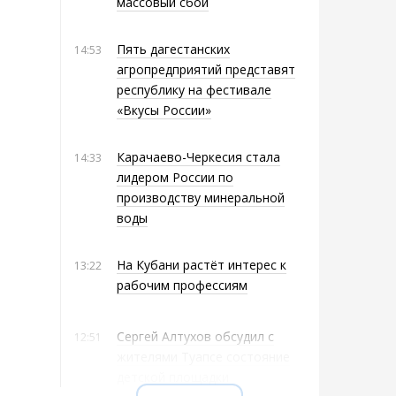
массовый сбой
Пять дагестанских
14:53
агропредприятий представят
республику на фестивале
«Вкусы России»
Карачаево-Черкесия стала
14:33
лидером России по
производству минеральной
воды
На Кубани растёт интерес к
13:22
рабочим профессиям
Сергей Алтухов обсудил с
12:51
жителями Туапсе состояние
детской площадки