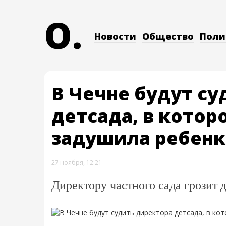
O.
Новости
Общество
Поли
В Чечне будут су
детсада, в котор
задушила ребенк
27 ноября, 12:21
Директору частного сада грозит 