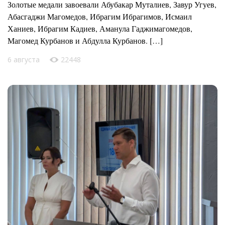
Золотые медали завоевали Абубакар Муталиев, Завур Угуев,
Абасгаджи Магомедов, Ибрагим Ибрагимов, Исмаил
Ханиев, Ибрагим Кадиев, Аманула Гаджимагомедов,
Магомед Курбанов и Абдулла Курбанов. […]
6 августа
22448